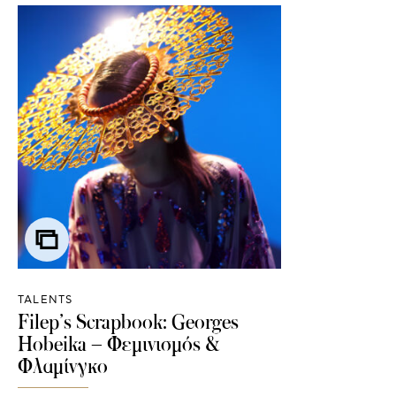
TALENTS
Filep’s Scrapbook: Georges
Hobeika – Φεμινισμός &
Φλαμίνγκο