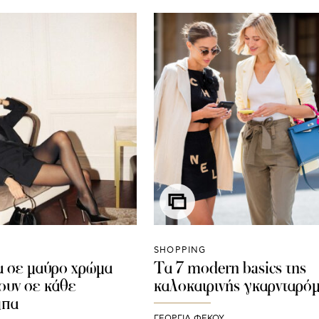
SHOPPING
α σε μαύρο χρώμα
Τα 7 modern basics της
ζουν σε κάθε
καλοκαιρινής γκαρνταρό
μπα
ΓΕΩΡΓΙΑ ΦΕΚΟΥ