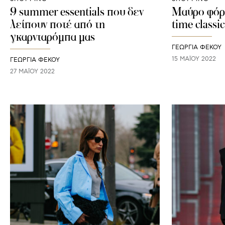
9 summer essentials που δεν
Μαύρο φόρε
λείπουν ποτέ από τη
time classi
γκαρνταρόμπα μας
ΓΕΩΡΓΙΑ ΦΕΚΟΥ
15 ΜΑΪ́ΟΥ 2022
ΓΕΩΡΓΙΑ ΦΕΚΟΥ
27 ΜΑΪ́ΟΥ 2022