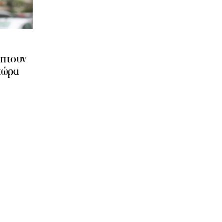
ύπτουν
τώρα