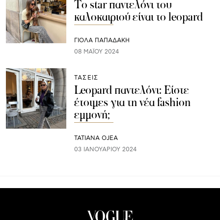
Το star παντελόνι του
καλοκαιριού είναι το leopard
ΓΙΌΛΑ ΠΑΠΑΔΆΚΗ
08 ΜΑΪ́ΟΥ 2024
ΤΑΣΕΙΣ
Leopard παντελόνι: Είστε
έτοιμες για τη νέα fashion
εμμονή;
TATIANA OJEA
03 ΙΑΝΟΥΑΡΊΟΥ 2024