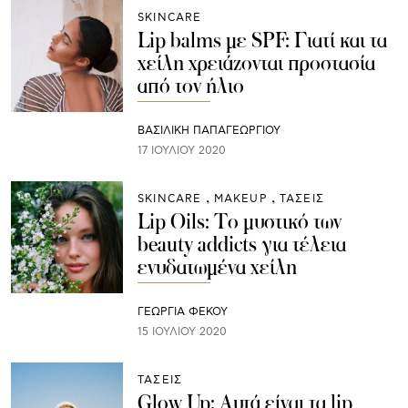
SKINCARE
Lip balms με SPF: Γιατί και τα
χείλη χρειάζονται προστασία
από τον ήλιο
ΒΑΣΙΛΙΚΗ ΠΑΠΑΓΕΩΡΓΙΟΥ
17 ΙΟΥΛΊΟΥ 2020
SKINCARE
ΜAKEUP
ΤΑΣΕΙΣ
Lip Oils: Το μυστικό των
beauty addicts για τέλεια
ενυδατωμένα χείλη
ΓΕΩΡΓΙΑ ΦΕΚΟΥ
15 ΙΟΥΛΊΟΥ 2020
ΤΑΣΕΙΣ
Glow Up: Αυτά είναι τα lip