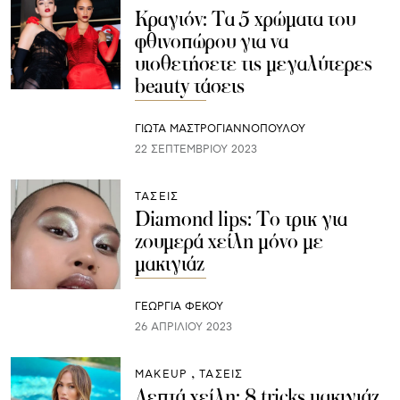
Κραγιόν: Τα 5 χρώματα του
φθινοπώρου για να
υιοθετήσετε τις μεγαλύτερες
beauty τάσεις
ΓΙΩΤΑ ΜΑΣΤΡΟΓΙΑΝΝΟΠΟΥΛΟΥ
22 ΣΕΠΤΕΜΒΡΊΟΥ 2023
ΤΑΣΕΙΣ
Diamond lips: Το τρικ για
ζουμερά χείλη μόνο με
μακιγιάζ
ΓΕΩΡΓΙΑ ΦΕΚΟΥ
26 ΑΠΡΙΛΊΟΥ 2023
ΜAKEUP
ΤΑΣΕΙΣ
Λεπτά χείλη: 8 tricks μακιγιάζ