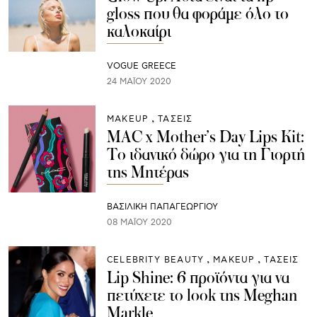
gloss που θα φοράμε όλο το
καλοκαίρι
VOGUE GREECE
24 ΜΑΪ́ΟΥ 2020
ΜAKEUP
ΤΑΣΕΙΣ
MAC x Mother’s Day Lips Kit:
To ιδανικό δώρο για τη Γιορτή
της Μητέρας
ΒΑΣΙΛΙΚΗ ΠΑΠΑΓΕΩΡΓΙΟΥ
08 ΜΑΪ́ΟΥ 2020
CELEBRITY BEAUTY
ΜAKEUP
ΤΑΣΕΙΣ
Lip Shine: 6 προϊόντα για να
πετύχετε το look της Meghan
Markle