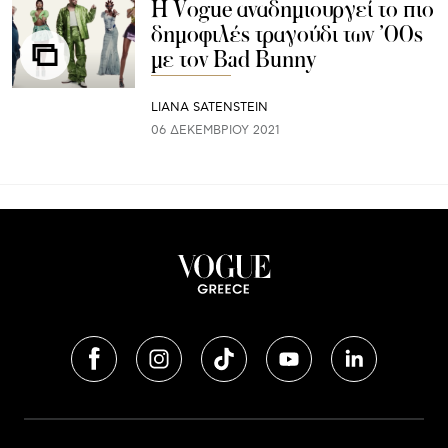
H Vogue αναδημιουργεί το πιο
δημοφιλές τραγούδι των ’00s
με τον Bad Bunny
LIANA SATENSTEIN
06 ΔΕΚΕΜΒΡΊΟΥ 2021