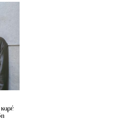
 καρέ
δη