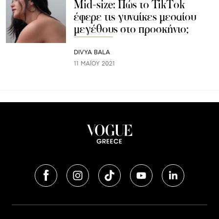
Mid-size: Πώς το TikTok
έφερε τις γυναίκες μεσαίου
μεγέθους στο προσκήνιο;
DIVYA BALA
11 ΜΑΪ́ΟΥ 2021