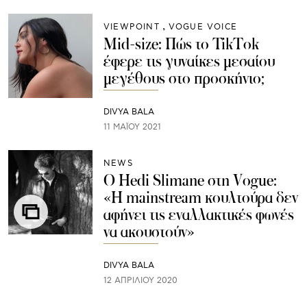
VIEWPOINT
VOGUE VOICE
Mid-size: Πώς το TikTok
έφερε τις γυναίκες μεσαίου
μεγέθους στο προσκήνιο;
DIVYA BALA
11 ΜΑΪ́ΟΥ 2021
NEWS
O Hedi Slimane στη Vogue:
«Η mainstream κουλτούρα δεν
αφήνει τις εναλλακτικές φωνές
να ακουστούν»
DIVYA BALA
12 ΑΠΡΙΛΊΟΥ 2020