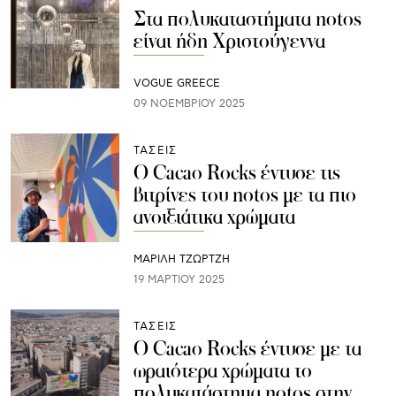
Στα πολυκαταστήματα notos
είναι ήδη Χριστούγεννα
VOGUE GREECE
09 ΝΟΕΜΒΡΊΟΥ 2025
ΤΑΣΕΙΣ
Ο Cacao Rocks έντυσε τις
βιτρίνες του notos με τα πιο
ανοιξιάτικα χρώματα
ΜΑΡΊΛΗ ΤΖΏΡΤΖΗ
19 ΜΑΡΤΊΟΥ 2025
ΤΑΣΕΙΣ
Ο Cacao Rocks έντυσε με τα
ωραιότερα χρώματα το
πολυκατάστημα notos στην