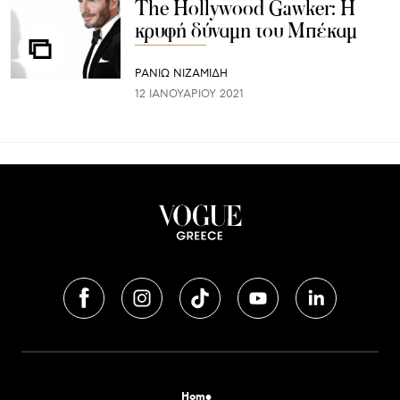
The Hollywood Gawker: Η
κρυφή δύναμη του Μπέκαμ
ΡΑΝΙΏ ΝΙΖΑΜΊΔΗ
12 ΙΑΝΟΥΑΡΊΟΥ 2021
Home