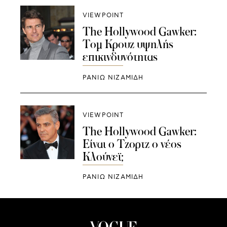
VIEWPOINT
The Hollywood Gawker:
Τομ Κρουζ υψηλής
επικινδυνότητας
ΡΑΝΙΏ ΝΙΖΑΜΊΔΗ
VIEWPOINT
The Hollywood Gawker:
Είναι ο Τζορτζ ο νέος
Κλούνεϊ;
ΡΑΝΙΏ ΝΙΖΑΜΊΔΗ