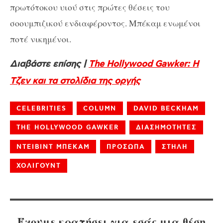
πρωτότοκου υιού στις πρώτες θέσεις του
σοουμπιζικού ενδιαφέροντος. Μπέκαμ ενωμένοι
ποτέ νικημένοι.
Διαβάστε επίσης |
The Hollywood Gawker: Η
Τζεν και τα στολίδια της οργής
CELEBRITIES
COLUMN
DAVID BECKHAM
THE HOLLYWOOD GAWKER
ΔΙΑΣΗΜΟΤΗΤΕΣ
ΝΤΕΙΒΙΝΤ ΜΠΕΚΑΜ
ΠΡΟΣΩΠΑ
ΣΤΗΛΗ
ΧΟΛΙΓΟΥΝΤ
Έχουμε κρατήσει για εσάς μια θέση