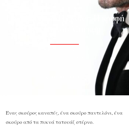
VIEWPOINT
The Hollywood Gawker: Η κρυφή
δύναμη του Μπέκαμ
ΡΑΝΙΏ ΝΙΖΑΜΊΔΗ
12 ΙΑΝΟΥΑΡΊΟΥ 2021
ΚΟΙΝΟΠΟΊΗΣΗ
Ένας σκούρος καναπές, ένα σκούρο παντελόνι, ένα
σκούρο από τα πυκνά τατουάζ στέρνο.