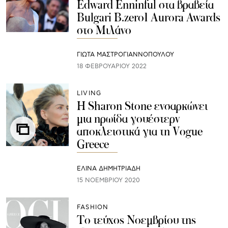
Edward Enninful στα βραβεία
Bulgari B.zero1 Aurora Awards
στο Μιλάνο
ΓΙΩΤΑ ΜΑΣΤΡΟΓΙΑΝΝΟΠΟΥΛΟΥ
18 ΦΕΒΡΟΥΑΡΊΟΥ 2022
LIVING
Η Sharon Stone ενσαρκώνει
μια ηρωίδα γουέστερν
αποκλειστικά για τη Vogue
Greece
ΕΛΙΝΑ ΔΗΜΗΤΡΙΑΔΗ
15 ΝΟΕΜΒΡΊΟΥ 2020
FASHION
Το τεύχος Νοεμβρίου της