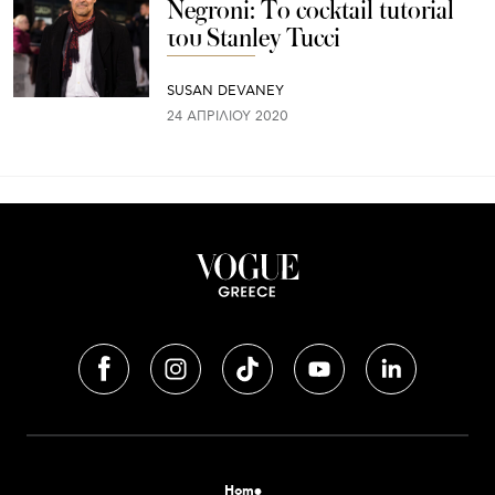
Negroni: Το cocktail tutorial
του Stanley Tucci
SUSAN DEVANEY
24 ΑΠΡΙΛΊΟΥ 2020
Home