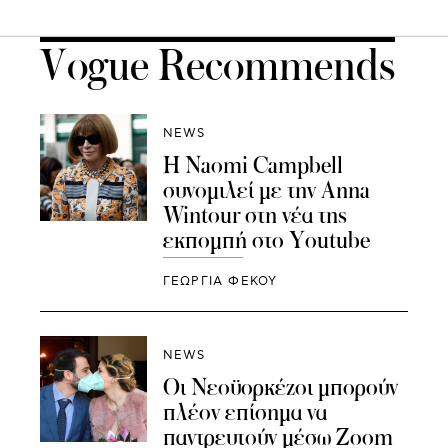
Vogue Recommends
NEWS
Η Naomi Campbell
συνομιλεί με την Anna
Wintour στη νέα της
εκπομπή στο Youtube
ΓΕΩΡΓΙΑ ΦΕΚΟΥ
NEWS
Οι Νεοϋορκέζοι μπορούν
πλέον επίσημα να
παντρευτούν μέσω Zoom