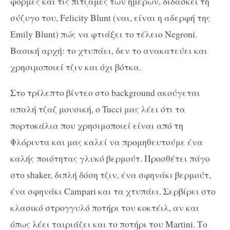
φόρμες και τις πιτζάμες των ημερών, διδάσκει τη
σύζυγο του, Felicity Blunt (ναι, είναι η αδερφή της
Emily Blunt) πώς να φτιάξει το τέλειο Negroni.
Βασική αρχή: το χτυπάει, δεν το ανακατεύει και
χρησιμοποιεί τζιν και όχι βότκα.
Στο τρίλεπτο βίντεο στο background ακούγεται
απαλή τζαζ μουσική, ο Tucci μας λέει ότι τα
πορτοκάλια που χρησιμοποιεί είναι από τη
Φλόριντα και μας καλεί να προμηθευτούμε ένα
καλής ποιότητας γλυκό βερμούτ. Προσθέτει πάγο
στο shaker, διπλή δόση τζιν, ένα σφηνάκι βερμούτ,
ένα σφηνάκι Campari και τα χτυπάει. Σερβίρει στο
κλασικό στρογγυλό ποτήρι του κοκτέιλ, αν και
όπως λέει ταιριάζει και το ποτήρι του Martini. Το