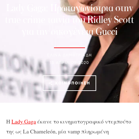
Lady Gaga: Πρωταγωνίστρια στην
true crime ταινία του Ridley Scott
για την οικογένεια Gucci
ΕΛΙΝΑ ΔΗΜΗΤΡΙΑΔΗ
15 ΑΠΡΙΛΊΟΥ 2020
ΚΟΙΝΟΠΟΊΗΣΗ
Η
Lady Gaga
έκανε το κινηματογραφικό ντεμπούτο
της ως La Chameleón, μία vamp πληρωμένη