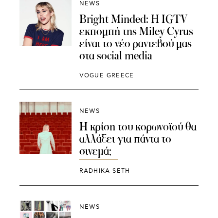
NEWS
Bright Minded: Η IGTV
εκπομπή της Miley Cyrus
είναι το νέο ραντεβού μας
στα social media
VOGUE GREECE
NEWS
Η κρίση του κορωνοϊού θα
αλλάξει για πάντα το
σινεμά;
RADHIKA SETH
NEWS