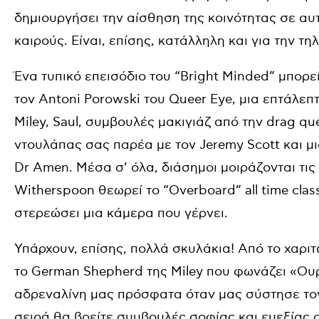
δημιουργήσει την αίσθηση της κοινότητας σε αυ
καιρούς. Είναι, επίσης, κατάλληλη και για την τ
Ένα τυπικό επεισόδιο του “Bright Minded” μπορε
τον Antoni Porowski του Queer Eye, μια επτάλεπτ
Miley, Saul, συμβουλές μακιγιάζ από την drag q
ντουλάπας σας παρέα με τον Jeremy Scott και μι
Dr Amen. Μέσα σ’ όλα, διάσημοι μοιράζονται τις
Witherspoon θεωρεί το “Overboard” all time class
στερεώσει μια κάμερα που γέρνει.
Υπάρχουν, επίσης, πολλά σκυλάκια! Από το χαριτ
το German Shepherd της Miley που φωνάζει «Ουρ
αδρεναλίνη μας πρόσφατα όταν μας σύστησε τον 
σειρά θα βρείτε συμβουλές σοφίας και ευεξίας α