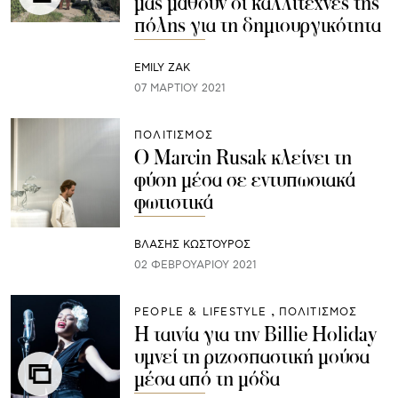
μας μάθουν οι καλλιτέχνες της
πόλης για τη δημιουργικότητα
EMILY ZAK
07 ΜΑΡΤΊΟΥ 2021
ΠΟΛΙΤΙΣΜΟΣ
Ο Marcin Rusak κλείνει τη
φύση μέσα σε εντυπωσιακά
φωτιστικά
ΒΛΑΣΗΣ ΚΩΣΤΟΥΡΟΣ
02 ΦΕΒΡΟΥΑΡΊΟΥ 2021
PEOPLE & LIFESTYLE
ΠΟΛΙΤΙΣΜΟΣ
Η ταινία για την Billie Holiday
υμνεί τη ριζοσπαστική μούσα
μέσα από τη μόδα