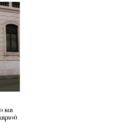
ο και
αιριού