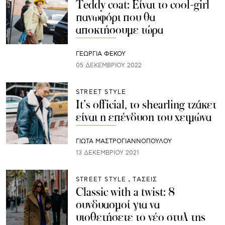
Teddy coat: Είναι τo cool-girl
πανωφόρι που θα
αποκτήσουμε τώρα
ΓΕΩΡΓΙΑ ΦΕΚΟΥ
05 ΔΕΚΕΜΒΡΊΟΥ 2022
STREET STYLE
It’s official, το shearling τζάκετ
είναι η επένδυση του χειμώνα
ΓΙΩΤΑ ΜΑΣΤΡΟΓΙΑΝΝΟΠΟΥΛΟΥ
13 ΔΕΚΕΜΒΡΊΟΥ 2021
STREET STYLE
ΤΑΣΕΙΣ
Classic with a twist: 8
συνδυασμοί για να
υιοθετήσετε το νέο στυλ της