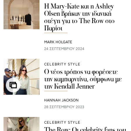
Η Mary-Kate και η Ashley
Olsen βρήκαν την ιδανική
στέγη για το The Row στο
Παρίσι
MARK HOLGATE
24 ΣΕΠΤΕΜΒΡΊΟΥ 2024
CELEBRITY STYLE
Ο νέος τρόπος να φορέσετε
την καμπαρντίνα, σύμφωνα με
την Kendall Jenner
HANNAH JACKSON
28 ΣΕΠΤΕΜΒΡΊΟΥ 2023
CELEBRITY STYLE
The Row: Οι celebrity fans του