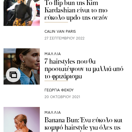
To flip bun της Kim
Kardashian είναι το πιο
εύκολο updo της σεζόν
CALIN VAN PARIS
27 ΣΕΠΤΕΜΒΡΊΟΥ 2022
ΜΑΛΛΙΑ
7 hairstyles που θα
προστατέψουν τα μαλλιά από
το φριζάρισμα
ΓΕΩΡΓΙΑ ΦΕΚΟΥ
20 ΟΚΤΩΒΡΊΟΥ 2021
ΜΑΛΛΙΑ
Banana Bun: Ένα εύκολο και
κομψό hairstyle για όλες τις