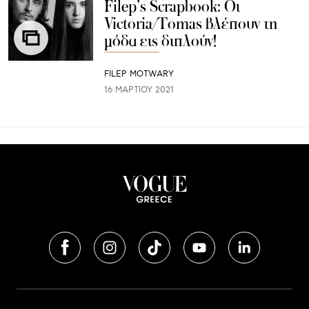
Filep’s Scrapbook: Οι
Victoria/Tomas βλέπουν τη
μόδα εις διπλούν!
FILEP MOTWARY
16 ΜΑΡΤΊΟΥ 2021