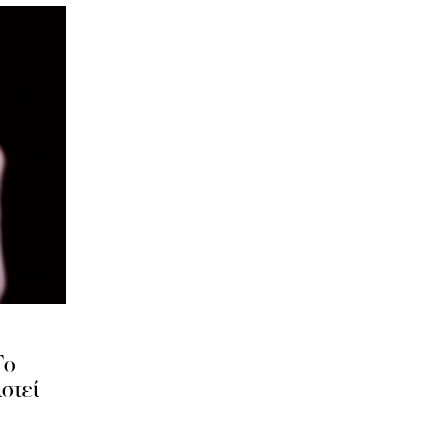
Το
στεί