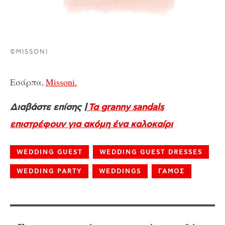
©MISSONI
Εσάρπα,
Missoni.
Διαβάστε επίσης |
Τα granny sandals
επιστρέφουν για ακόμη ένα καλοκαίρι
WEDDING GUEST
WEDDING GUEST DRESSES
WEDDING PARTY
WEDDINGS
ΓΑΜΟΣ