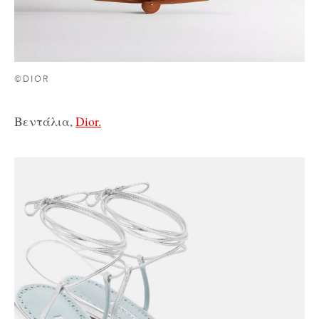
©DIOR
Βεντάλια,
Dior.