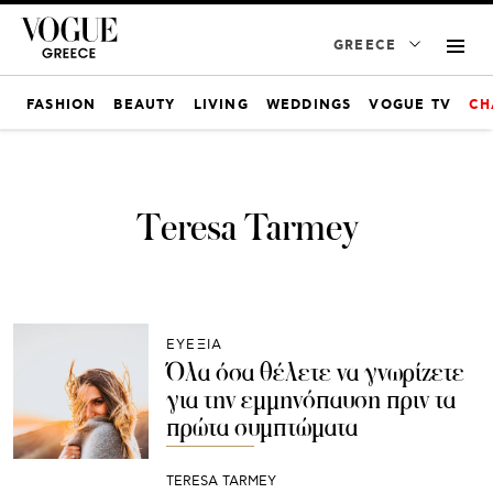
GREECE
FASHION
BEAUTY
LIVING
WEDDINGS
VOGUE TV
CH
Teresa Tarmey
ΕΥΕΞΙΑ
Όλα όσα θέλετε να γνωρίζετε
για την εμμηνόπαυση πριν τα
πρώτα συμπτώματα
TERESA TARMEY