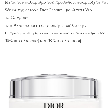
Μετά
τον
καθαρισμό
του
προσώπου, εφαρμόζετε
το
Sérum της
σειράς
Dior Capture, με
διπεπτίδια
κολλαγόνου
και
97% συστατικά
φυσικής
προέλευσης.
Η
πρώτη
αίσθηση
είναι
ένα
άμεσο
αποτέλεσμα
σύσφ
50% πιο
ελαστική
και
59% πιο
λαμπερή.