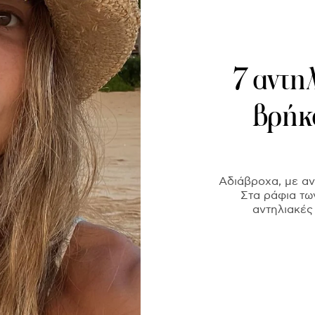
7 αντη
βρήκ
Αδιάβροχα, με αντ
Στα ράφια τω
αντηλιακές