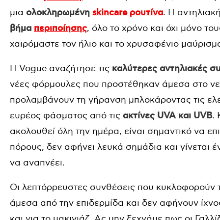
μια
ολοκληρωμένη
skincare ρουτίνα
. Η αντηλιακ
βήμα
περιποίησης
, όλο το χρόνο και όχι μόνο τ
χαιρόμαστε τον ήλιο και το χρυσαφένιο μαύρισμα
Η Vogue αναζήτησε τις
καλύτερες αντηλιακές σ
νέες φόρμουλες
που προστέθηκαν άμεσα στο ν
προλαμβάνουν τη γήρανση μπλοκάροντας τις ελ
ευρέος φάσματος από τις
ακτίνες UVA και UVB
.
ακολουθεί όλη την ημέρα, ε
ίναι σημαντικό να επ
πόρους, δεν αφήνει λευκά σημάδια και γίνεται έ
να αναπνέει.
Οι λεπτόρρευστες συνθέσεις που κυκλοφορούν
άμεσα από την επιδερμίδα και δεν αφήνουν ίχνο
και για το μακιγιάζ. Ας μην ξεχνάμε πως οι Γαλλ