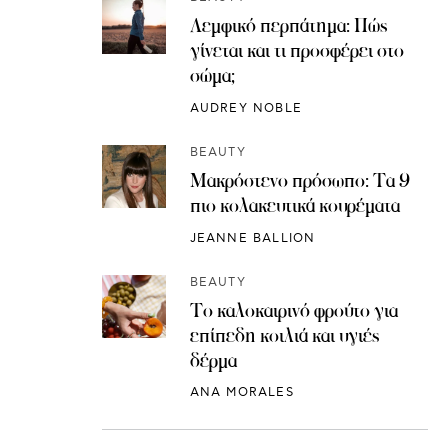
Λεμφικό περπάτημα: Πώς
γίνεται και τι προσφέρει στο
σώμα;
AUDREY NOBLE
BEAUTY
Μακρόστενο πρόσωπο: Τα 9
πιο κολακευτικά κουρέματα
JEANNE BALLION
BEAUTY
Το καλοκαιρινό φρούτο για
επίπεδη κοιλιά και υγιές
δέρμα
ANA MORALES