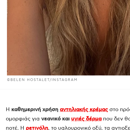
©BELEN HOSTALET/INSTAGRAM
Η
καθημερινή χρήση
αντηλιακής κρέμας
στο πρό
ομορφιάς για
νεανικό και
υγιές δέρμα
που δεν θ
ποτέ. Η
ρετινόλη
, το υαλουρονικό οξύ, τα αντιο