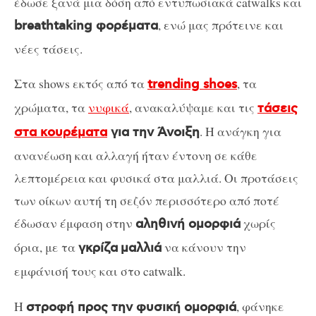
έδωσε ξανά μια δόση από εντυπωσιακά catwalks και
, ενώ μας πρότεινε και
breathtaking φορέματα
νέες τάσεις.
Στα shows εκτός από τα
, τα
trending shoes
χρώματα, τα
νυφικά
, ανακαλύψαμε και τις
τάσεις
. Η ανάγκη για
στα κουρέματα
για την Άνοιξη
ανανέωση και αλλαγή ήταν έντονη σε κάθε
λεπτομέρεια και φυσικά στα μαλλιά. Οι προτάσεις
των οίκων αυτή τη σεζόν περισσότερο από ποτέ
έδωσαν έμφαση στην
χωρίς
αληθινή ομορφιά
όρια, με τα
να κάνουν την
γκρίζα
μαλλιά
εμφάνισή τους και στο catwalk.
Η
, φάνηκε
στροφή προς την φυσική ομορφιά