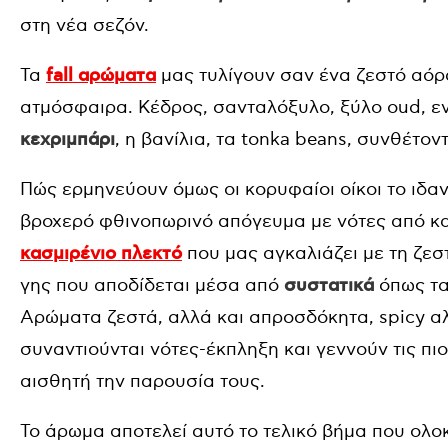
στη νέα σεζόν.
Τα
fall αρώματα
μας τυλίγουν σαν ένα ζεστό αόρ
ατμόσφαιρα. Κέδρος, σανταλόξυλο, ξύλο oud, ε
κεχριμπάρι
, η βανίλια, τα tonka beans, συνθέτον
Πώς ερμηνεύουν όμως οι κορυφαίοι οίκοι το ιδα
βροχερό φθινοπωρινό απόγευμα με νότες από κα
κασμιρένιο πλεκτό
που μας αγκαλιάζει με τη ζεσ
γης που αποδίδεται μέσα από
συστατικά
όπως τα
Αρώματα ζεστά, αλλά και απροσδόκητα, spicy α
συναντιούνται νότες-έκπληξη και γεννούν τις πι
αισθητή την παρουσία τους.
Το άρωμα αποτελεί αυτό το τελικό βήμα που ολο