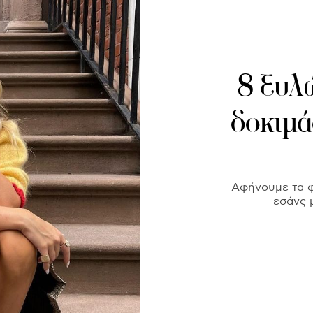
8 ξυλ
δοκιμά
Αφήνουμε τα φ
εσάνς 