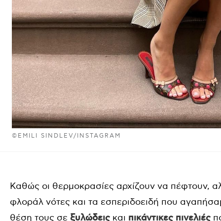
©EMILI SINDLEV/INSTAGRAM
Καθώς οι θερμοκρασίες αρχίζουν να πέφτουν, α
φλοράλ νότες και τα εσπεριδοειδή που αγαπήσαμ
θέση τους σε
ξυλώδεις
και
πικάντικες πινελιές
π