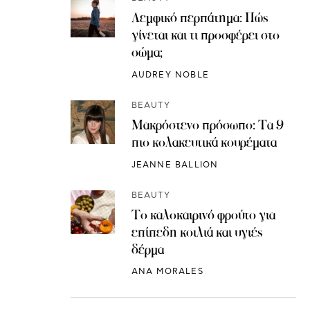
Λεμφικό περπάτημα: Πώς
γίνεται και τι προσφέρει στο
σώμα;
AUDREY NOBLE
BEAUTY
Μακρόστενο πρόσωπο: Τα 9
πιο κολακευτικά κουρέματα
JEANNE BALLION
BEAUTY
Το καλοκαιρινό φρούτο για
επίπεδη κοιλιά και υγιές
δέρμα
ANA MORALES