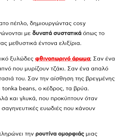
ατο πέπλο, δημιουργώντας cosy
νώνονται με
δυνατά συστατικά
όπως το
τας μεθυστικά έντονα ελιξίρια.
νικό ξυλώδες
φθινοπωρινό άρωμα
; Σαν ένα
πνό που μυρίζουν τζάκι. Σαν ένα απαλό
τασιά του. Σαν την αίσθηση της βρεγμένης
 tonka beans, ο κέδρος, τα βρύα.
λλά και γλυκά, που προκύπτουν όταν
ο σαγηνευτικές ευωδιές που κάνουν
κληρώνει την
ρουτίνα ομορφιάς
μιας