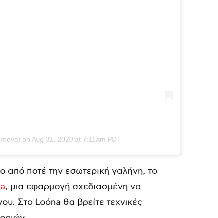
rnova) on
Aug 31, 2020 at 7:11am PDT
ο από ποτέ την εσωτερική γαλήνη, το
na
, μια εφαρμογή σχεδιασμένη να
υ. Στο Loóna θα βρείτε τεχνικές
οριών.