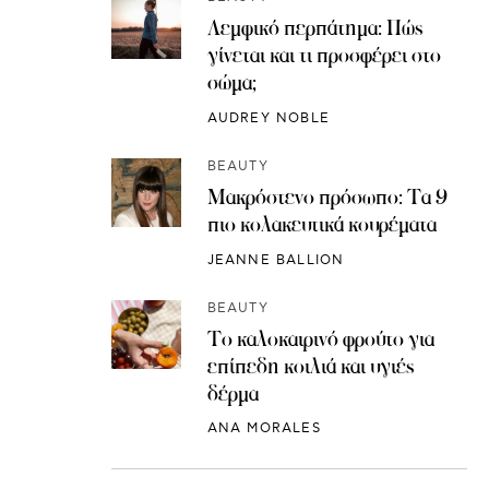
Λεμφικό περπάτημα: Πώς
γίνεται και τι προσφέρει στο
σώμα;
AUDREY NOBLE
BEAUTY
Μακρόστενο πρόσωπο: Τα 9
πιο κολακευτικά κουρέματα
JEANNE BALLION
BEAUTY
Το καλοκαιρινό φρούτο για
επίπεδη κοιλιά και υγιές
δέρμα
ANA MORALES