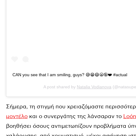
CAN you see that I am smiling, guys? 😅😁😷😬🤪❤️ #actual
A post shared by
Natalia Vodianova
(@natasupe
Σήμερα, τη στιγμή που χρειαζόμαστε περισσότερ
μοντέλο
και ο συνεργάτης της λάνσαραν το
Loó
βοηθήσει όσους αντιμετωπίζουν προβλήματα ύπνο
χαλάρωσης, από χρωματισμό, μέχρι αφήγηση ιστ