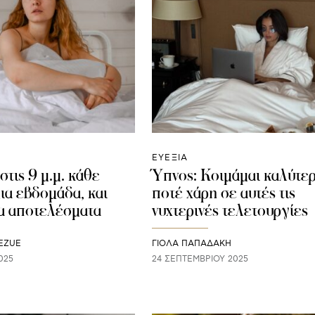
ΕΥΕΞΙΑ
τις 9 μ.μ. κάθε
Ύπνος: Κοιμάμαι καλύτε
ια εβδομάδα, και
ποτέ χάρη σε αυτές τις
τα αποτελέσματα
νυχτερινές τελετουργίες
EZUE
ΓΙΌΛΑ ΠΑΠΑΔΆΚΗ
025
24 ΣΕΠΤΕΜΒΡΊΟΥ 2025