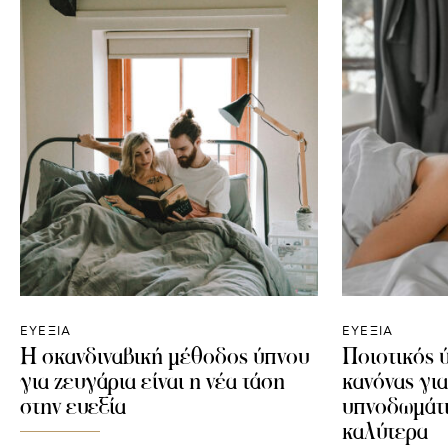
ΕΥΕΞΙΑ
ΕΥΕΞΙΑ
Η σκανδιναβική μέθοδος ύπνου
Ποιοτικός 
για ζευγάρια είναι η νέα τάση
κανόνας γι
στην ευεξία
υπνοδωμάτι
καλύτερα