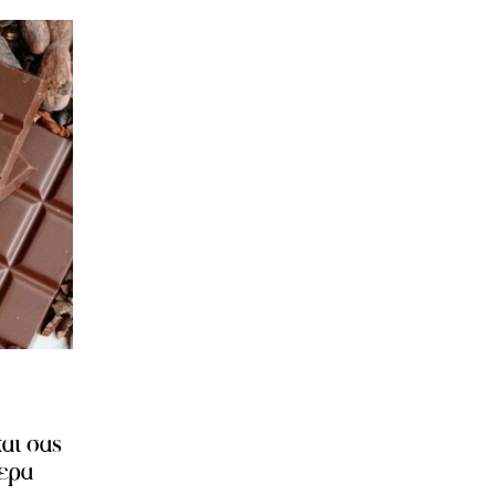
και σας
ερα