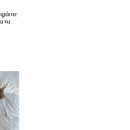
οιμάστε
α να