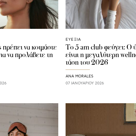
ΕΥΕΞΙΑ
 πρέπει να κοιμάστε
Το 5 am club φεύγει: Ο 
για να προλάβετε τη
είναι η μεγαλύτερη welln
τάση του 2026
ANA MORALES
026
07 ΙΑΝΟΥΑΡΊΟΥ 2026