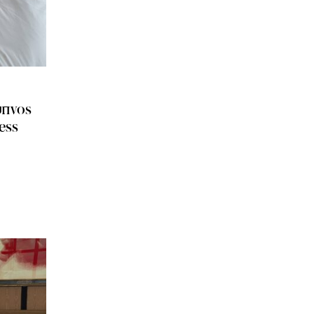
ύπνος
ess