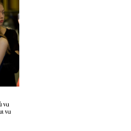
ά να
ι να