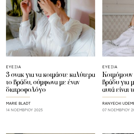
ΕΥΕΞΙΑ
ΕΥΕΞΙΑ
3 σνακ για να κοιμάστε καλύτερα
Κοιμόμουν σ
το βράδυ, σύμφωνα με έναν
βράδυ για μ
διατροφολόγο
αυτά είναι 
MARIE BLADT
RANYECHI UDEM
14 ΝΟΕΜΒΡΊΟΥ 2025
07 ΝΟΕΜΒΡΊΟΥ 2