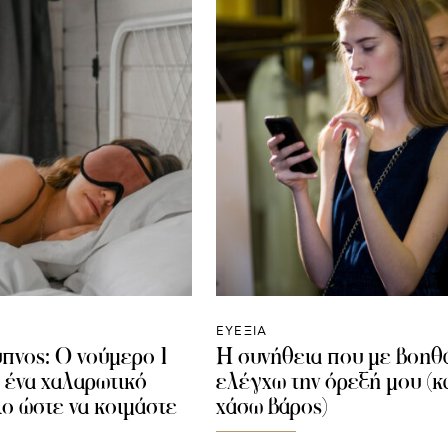
ΕΥΕΞΙΑ
ύπνος: Ο νούμερο 1
Η συνήθεια που με βοηθ
α ένα χαλαρωτικό
ελέγχω την όρεξή μου (κα
ο ώστε να κοιμάστε
χάσω βάρος)