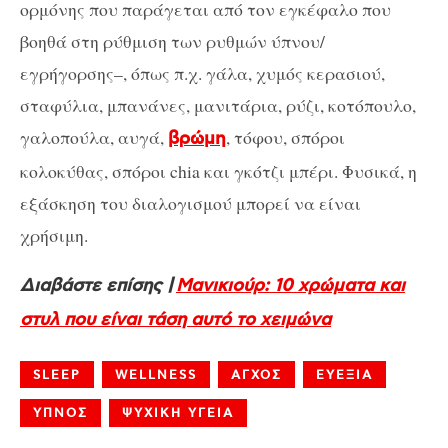
ορμόνης που παράγεται από τον εγκέφαλο που
βοηθά στη ρύθμιση των ρυθμών ύπνου/
εγρήγορσης–, όπως π.χ. γάλα, χυμός κερασιού,
σταφύλια, μπανάνες, μανιτάρια, ρύζι, κοτόπουλο,
γαλοπούλα, αυγά,
, τόφου, σπόροι
βρώμη
κολοκύθας, σπόροι chia και γκότζι μπέρι. Φυσικά, η
εξάσκηση του διαλογισμού μπορεί να είναι
χρήσιμη.
Διαβάστε επίσης |
Μανικιούρ: 10 χρώματα και
στυλ που είναι τάση αυτό το χειμώνα
SLEEP
WELLNESS
ΑΓΧΟΣ
ΕΥΕΞΙΑ
ΥΠΝΟΣ
ΨΥΧΙΚΗ ΥΓΕΙΑ