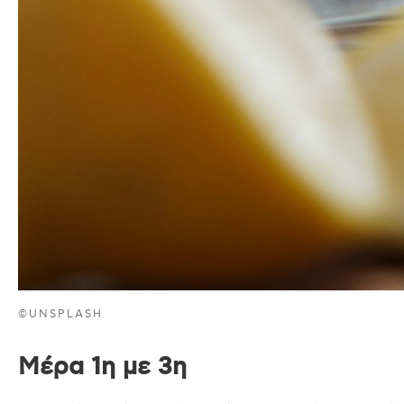
©UNSPLASH
Μέρα 1η με 3η