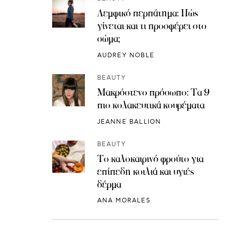
Λεμφικό περπάτημα: Πώς
γίνεται και τι προσφέρει στο
σώμα;
AUDREY NOBLE
BEAUTY
Μακρόστενο πρόσωπο: Τα 9
πιο κολακευτικά κουρέματα
JEANNE BALLION
BEAUTY
Το καλοκαιρινό φρούτο για
επίπεδη κοιλιά και υγιές
δέρμα
ANA MORALES