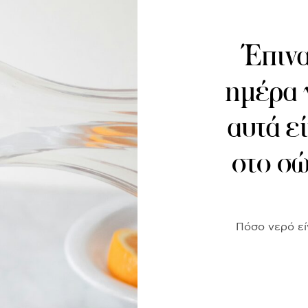
Έπινα
ημέρα 
αυτά ε
στο σώ
Πόσο νερό είν