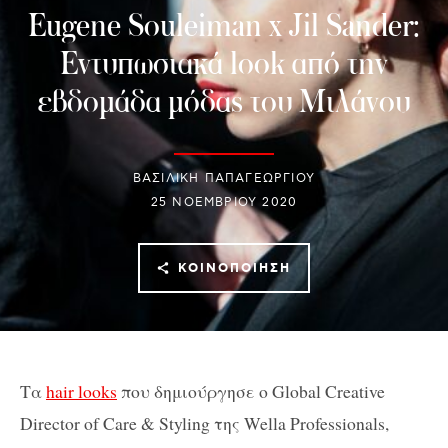
Eugene Souleiman x Jil Sander:
Εντυπωσιακά look από την
εβδομάδα μόδας του Μιλάνου
ΒΑΣΙΛΙΚΗ ΠΑΠΑΓΕΩΡΓΙΟΥ
25 ΝΟΕΜΒΡΊΟΥ 2020
ΚΟΙΝΟΠΟΊΗΣΗ
Tα
hair looks
που δημιούργησε ο Global Creative
Director of Care & Styling της Wella Professionals,