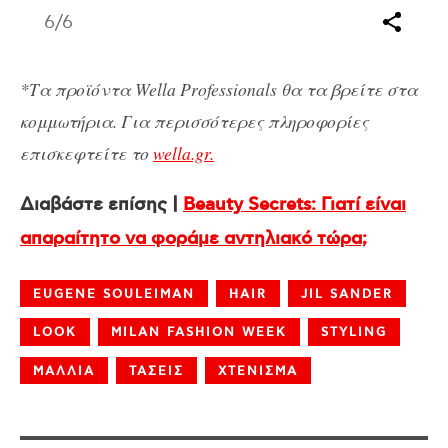
6
/6
*Τα προϊόντα Wella Professionals θα τα βρείτε στα
κομμωτήρια. Για περισσότερες πληροφορίες
επισκεφτείτε το
wella.gr.
Διαβάστε επίσης |
Beauty Secrets: Γιατί είναι
απαραίτητο να φοράμε αντηλιακό τώρα;
EUGENE SOULEIMAN
HAIR
JIL SANDER
LOOK
MILAN FASHION WEEK
STYLING
ΜΑΛΛΙΑ
ΤΑΣΕΙΣ
ΧΤΕΝΙΣΜΑ