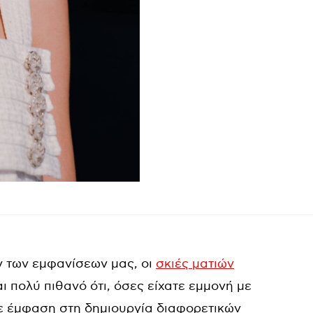
ν των εμφανίσεων μας, οι
σκιές ματιών
αι πολύ πιθανό ότι, όσες είχατε εμμονή με
τε έμφαση στη δημιουργία διαφορετικών