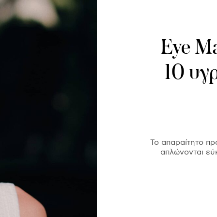
Eye Ma
10 υγρ
Το απαραίτητο προ
απλώνονται εύ