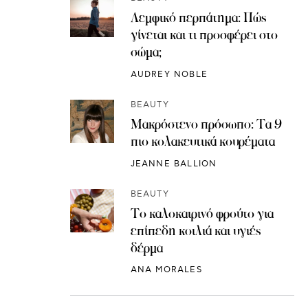
Λεμφικό περπάτημα: Πώς
γίνεται και τι προσφέρει στο
σώμα;
AUDREY NOBLE
BEAUTY
Μακρόστενο πρόσωπο: Τα 9
πιο κολακευτικά κουρέματα
JEANNE BALLION
BEAUTY
Το καλοκαιρινό φρούτο για
επίπεδη κοιλιά και υγιές
δέρμα
ANA MORALES