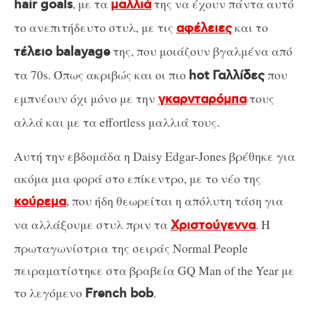
, με τα
της να έχουν πάντα αυτό
hair goals
μαλλιά
το ανεπιτήδευτο στυλ, με τις
και το
αφέλειες
της, που μοιάζουν βγαλμένα από
τέλειο balayage
τα 70s. Όπως ακριβώς και οι πιο
που
hot Γαλλίδες
εμπνέουν όχι μόνο με την
τους
γκαρνταρόμπα
αλλά και με τα effortless μαλλιά τους.
Αυτή την εβδομάδα η Daisy Edgar-Jones βρέθηκε για
ακόμα μια φορά στο επίκεντρο, με το νέο της
, που ήδη θεωρείται η απόλυτη τάση για
κούρεμα
να αλλάξουμε στυλ πριν τα
. Η
Χριστούγεννα
πρωταγωνίστρια της σειράς Normal People
πειραματίστηκε στα βραβεία GQ Man of the Year με
το λεγόμενο
.
French bob