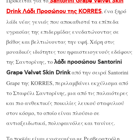
Πρόκειται για το
Santorini
Grape
Velvet
Skin
, ένα ξηρό
Drink Λάδι Προσώπου της KORRES
λάδι νέας γενιάς που αποκαθιστά τα επίπεδα
υγρασίας της επιδερμίδας ενυδατώνοντας σε
βάθος και βελτιώνοντας την υφή. Χάρη στις
μοναδικές ιδιότητες του ηφαιστειογενούς εδάφους
της Σαντορίνης, το
λάδι προσώπου
Santorini
από την σειρά Santorini
Grape
Velvet
Skin Drink
Grape της KORRES, περιλαμβάνει εκχύλισμα από
το Σταφύλι Σαντορίνης, μια από τις παλαιότερες
και πιο ανθεκτικές ποικιλίες λευκού σταφυλιού
στον κόσμο, το οποίο είναι πλούσιο σε
αντιοξειδωτικά, πολυφαινόλες και τανίνες.
Το προϊόν είναι ενισχυμένο με Ρεσβερατρόλη,