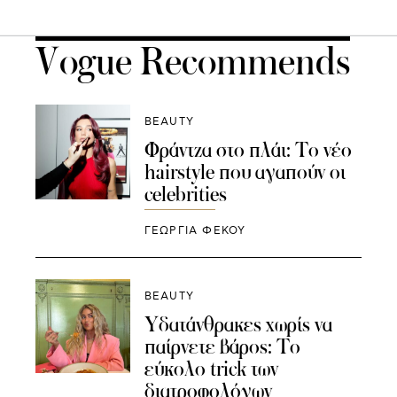
Vogue Recommends
BEAUTY
Φράντζα στο πλάι: Το νέο
hairstyle που αγαπούν οι
celebrities
ΓΕΩΡΓΙΑ ΦΕΚΟΥ
BEAUTY
Υδατάνθρακες χωρίς να
παίρνετε βάρος: Το
εύκολο trick των
διατροφολόγων