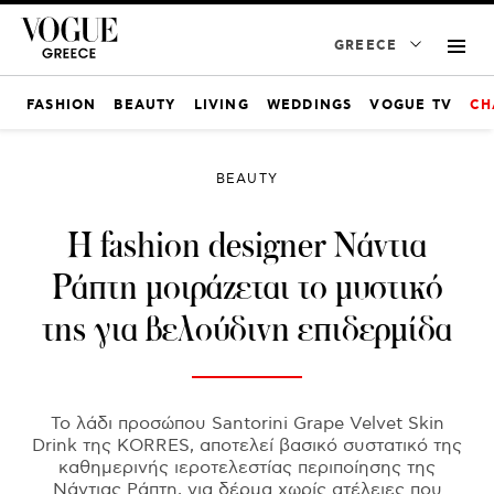
GREECE
FASHION
BEAUTY
LIVING
WEDDINGS
VOGUE TV
CH
BEAUTY
H fashion designer Νάντια
Ράπτη μοιράζεται το μυστικό
της για βελούδινη επιδερμίδα
Το λάδι προσώπου Santorini Grape Velvet Skin
Drink της ΚORRES, αποτελεί βασικό συστατικό της
καθημερινής ιεροτελεστίας περιποίησης της
Νάντιας Ράπτη, για δέρμα χωρίς ατέλειες που