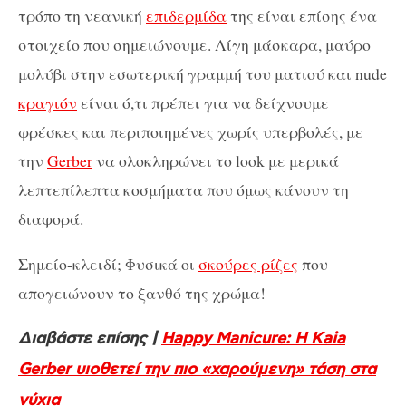
τρόπο τη νεανική
επιδερμίδα
της είναι επίσης ένα
στοιχείο που σημειώνουμε. Λίγη μάσκαρα, μαύρο
μολύβι στην εσωτερική γραμμή του ματιού και nude
κραγιόν
είναι ό,τι πρέπει για να δείχνουμε
φρέσκες και περιποιημένες χωρίς υπερβολές, με
την
Gerber
να ολοκληρώνει το look με μερικά
λεπτεπίλεπτα κοσμήματα που όμως κάνουν τη
διαφορά.
Σημείο-κλειδί; Φυσικά οι
σκούρες ρίζες
που
απογειώνουν το ξανθό της χρώμα!
Διαβάστε επίσης |
Happy Manicure: H Kaia
Gerber υιοθετεί την πιο «χαρούμενη» τάση στα
νύχια