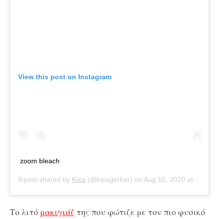
View this post on Instagram
zoom bleach
A post shared by
Kaia
(@kaiagerber) on
Aug 15, 2020 at 8:30am PDT
Το λιτό
μακιγιάζ
της που φώτιζε με τον πιο φυσικό