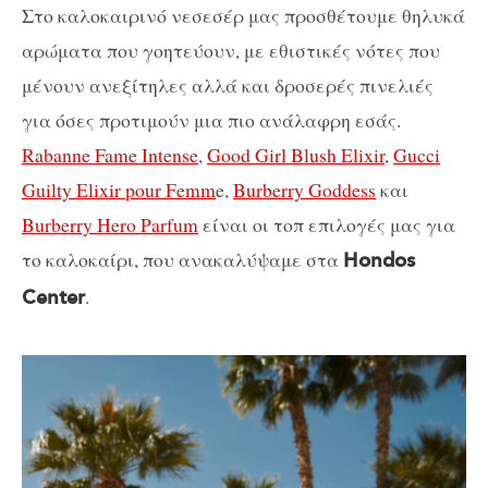
Στο καλοκαιρινό νεσεσέρ μας προσθέτουμε θηλυκά
αρώματα που γοητεύουν, με εθιστικές νότες που
μένουν ανεξίτηλες αλλά και δροσερές πινελιές
για όσες προτιμούν μια πιο ανάλαφρη εσάς.
Rabanne Fame Intense
,
Good Girl Blush Elixir
,
Gucci
Guilty Elixir pour Femm
e,
Burberry Goddess
και
Burberry Hero Parfum
είναι οι τοπ επιλογές μας για
το καλοκαίρι, που ανακαλύψαμε στα
Hondos
.
Center