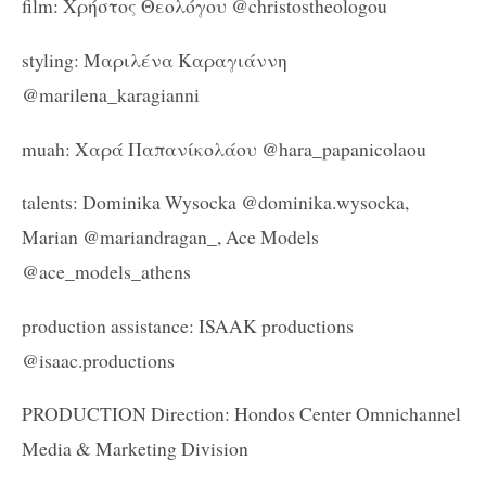
film:
Χρήστος Θεολόγου @
christostheologou
styling
: Μαριλένα Καραγιάννη
@
marilena
_
karagianni
muah:
Χαρά Παπανίκολάου @
hara
_
papanicolaou
talents: Dominika Wysocka @dominika.wysocka,
Marian @mariandragan_, Ace Models
@ace_models_athens
production assistance: ISAAK productions
@isaac.productions
PRODUCTION Direction: Hondos Center Omnichannel
Media & Marketing Division