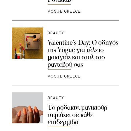
VOGUE GREECE
BEAUTY
Valentine’s Day: Ο οδηγός
της Vogue για τέλειο
μακιγιάζ και στυλ στο
ραντεβού σας
VOGUE GREECE
BEAUTY
Το ροδακινί μανικιούρ
ταιριάζει σε κάθε
επιδερμίδα