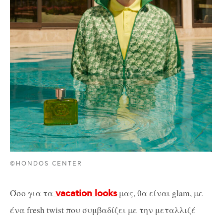
©HONDOS CENTER
Όσο για τα
μας, θα είναι glam, με
vacation looks
ένα fresh twist που συμβαδίζει με την μεταλλιζέ