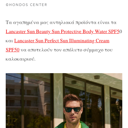
©HONDOS CENTER
Τα αγαπημένα μας αντηλιακά προϊόντα είναι τα
Lancaster
Sun Beauty Sun Protective Body Water SPF5
0
και
Lancaster
Sun Perfect Sun Illuminating Cream
SPF50
να αποτελούν τον απόλυτο σύμμαχο του
καλοκαιριού.