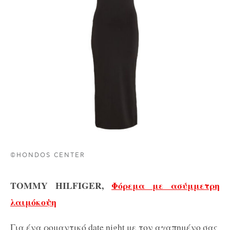
©HONDOS CENTER
TOMMY
HILFIGER
,
Φόρεμα με ασύμμετρη
λαιμόκοψη
Για ένα ρομαντικό date night με τον αγαπημένο σας