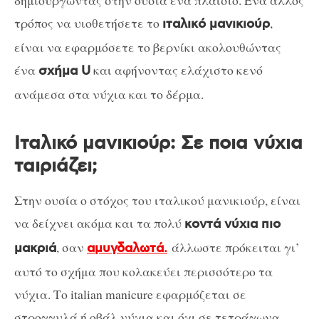
δημιουργώντας στην ουσία ένα πλαίσιο. Ένα άλλος
τρόπος να υιοθετήσετε το
,
ιταλικό μανικιούρ
είναι να εφαρμόσετε το βερνίκι ακολουθώντας
ένα
και αφήνοντας ελάχιστο κενό
σχήμα U
ανάμεσα στα νύχια και το δέρμα.
Ιταλικό μανικιούρ: Σε ποια νύχια
ταιριάζει;
Στην ουσία ο στόχος του ιταλικού μανικιούρ, είναι
να δείχνει ακόμα και τα πολύ
κοντά νύχια πιο
, σαν
άλλωστε πρόκειται γι’
μακριά
αμυγδαλωτά.
αυτό το σχήμα που κολακεύει περισσότερο τα
νύχια. Το italian manicure εφαρμόζεται σε
στρογγυλά ή οβάλ νύχια και όχι σε τετράγωνα.