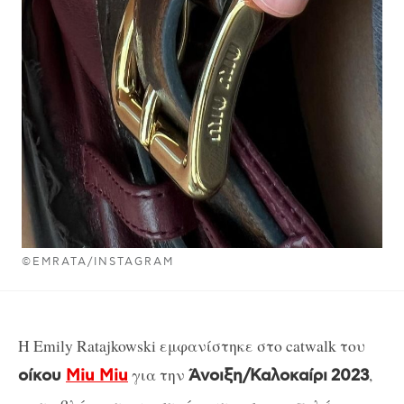
©EMRATA/INSTAGRAM
Η Emily Ratajkowski εμφανίστηκε στο catwalk του
για την
,
οίκου
Miu Miu
Άνοιξη/Καλοκαίρι
2023