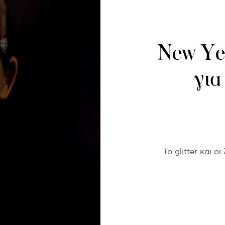
New Yea
για
Το glitter και 