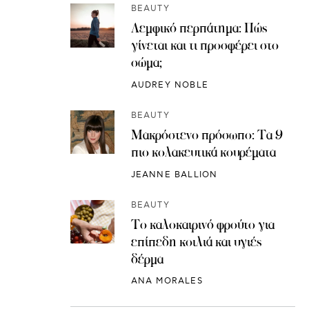
BEAUTY
Λεμφικό περπάτημα: Πώς
γίνεται και τι προσφέρει στο
σώμα;
AUDREY NOBLE
BEAUTY
Μακρόστενο πρόσωπο: Τα 9
πιο κολακευτικά κουρέματα
JEANNE BALLION
BEAUTY
Το καλοκαιρινό φρούτο για
επίπεδη κοιλιά και υγιές
δέρμα
ANA MORALES