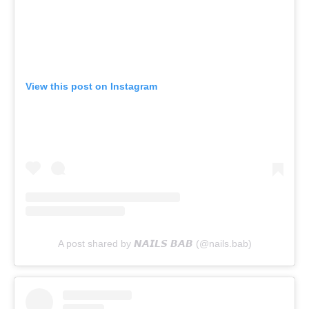
View this post on Instagram
A post shared by 𝙉𝘼𝙄𝙇𝙎 𝘽𝘼𝘽 (@nails.bab)