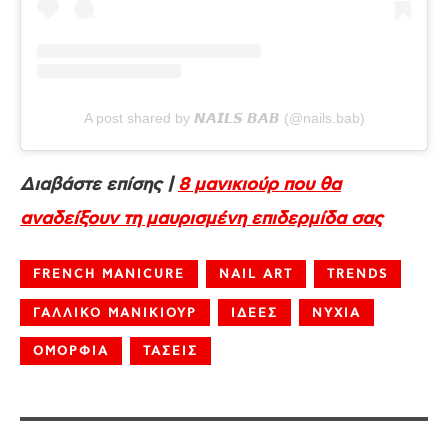
A post shared by 𝙉𝘼𝙄𝙇𝙎 𝘽𝘼𝘽 (@nails.bab)
Διαβάστε επίσης |
8 μανικιούρ που θα
αναδείξουν τη μαυρισμένη επιδερμίδα σας
FRENCH MANICURE
NAIL ART
TRENDS
ΓΑΛΛΙΚΟ ΜΑΝΙΚΙΟΥΡ
ΙΔΕΕΣ
ΝΥΧΙΑ
ΟΜΟΡΦΙΑ
ΤΑΣΕΙΣ