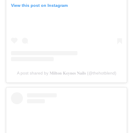
View this post on Instagram
A post shared by 𝐌𝐢𝐥𝐭𝐨𝐧 𝐊𝐞𝐲𝐧𝐞𝐬 𝐍𝐚𝐢𝐥𝐬 (@thehotblend)