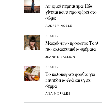
Λεμφικό περπάτημα: Πώς
γίνεται και τι προσφέρει στο
σώμα;
AUDREY NOBLE
BEAUTY
Μακρόστενο πρόσωπο: Τα 9
πιο κολακευτικά κουρέματα
JEANNE BALLION
BEAUTY
Το καλοκαιρινό φρούτο για
επίπεδη κοιλιά και υγιές
δέρμα
ANA MORALES