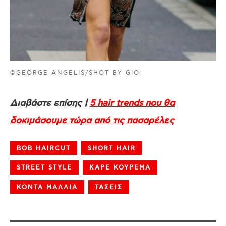
©GEORGE ANGELIS/SHOT BY GIO
Διαβάστε επίσης |
5 hair trends που θα
δοκιμάσουμε τώρα από τις πασαρέλες
BOB HAIRCUT
SHORT HAIR
STREET STYLE
ΚΑΡΕ ΚΟΥΡΕΜΑ
ΚΟΝΤΑ ΜΑΛΛΙΑ
ΤΑΣΕΙΣ