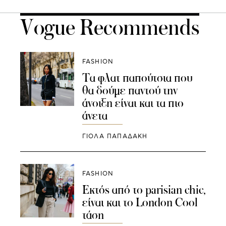
Vogue Recommends
FASHION
Τα φλατ παπούτσια που
θα δούμε παντού την
άνοιξη είναι και τα πιο
άνετα
ΓΙΌΛΑ ΠΑΠΑΔΆΚΗ
FASHION
Εκτός από το parisian chic,
είναι και το London Cool
τάση