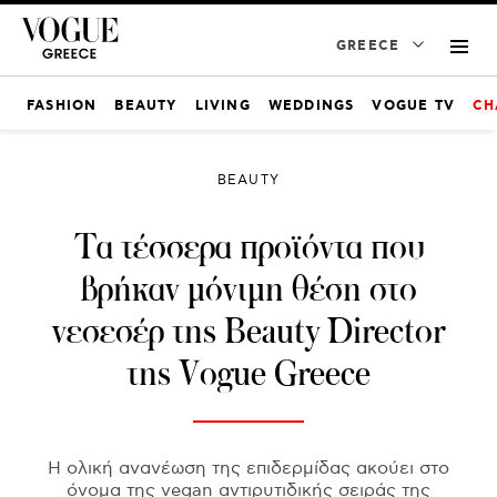
GREECE
FASHION
BEAUTY
LIVING
WEDDINGS
VOGUE TV
CH
BEAUTY
Tα τέσσερα προϊόντα που
βρήκαν μόνιμη θέση στο
νεσεσέρ της Beauty Director
της Vogue Greece
Η ολική ανανέωση της επιδερμίδας ακούει στο
όνομα της vegan αντιρυτιδικής σειράς της