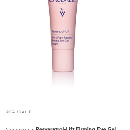
©CAUDALIE
Στα μάτια, η
Resveratrol-Lift Firming Eye Gel