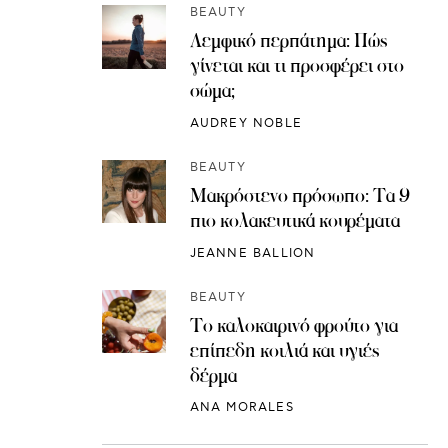
BEAUTY
Λεμφικό περπάτημα: Πώς
γίνεται και τι προσφέρει στο
σώμα;
AUDREY NOBLE
BEAUTY
Μακρόστενο πρόσωπο: Τα 9
πιο κολακευτικά κουρέματα
JEANNE BALLION
BEAUTY
Το καλοκαιρινό φρούτο για
επίπεδη κοιλιά και υγιές
δέρμα
ANA MORALES