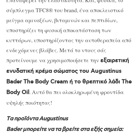
επαναφέρει την ελαστικότητα. Και, φυσικά, το
σύμπλεγμα TFC8® του brand, ένα αποκλειστικό
μείγμα αμινοξέων, βιταμινών και πεπτιδίων,
υποστηρίζει τη φυσική αποκατάσταση των
κυττάρων, υποστηρίζοντας την αυτοθεραπεία από
ενδεχόμενες βλάβες. Μετά το ντους σάς
προτείνουμε να χρησιμοποιήσετε την
εξαιρετική
ενυδατική κρέμα σώματος του Augustinus
Bader The Body Cream ή το θρεπτικό λάδι The
. Αυτό θα πει ολοκληρωμένη φροντίδα
Body Oil
υψηλής ποιότητας!
Tα
προϊόντα
Augustinus
Bader
μπορείτε
να
τα
βρείτε
στα
εξής
σημεία
: