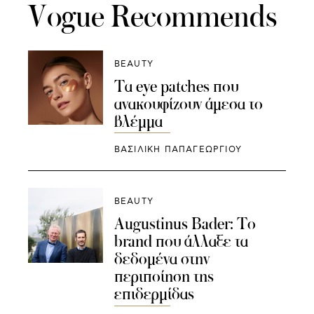
Vogue Recommends
BEAUTY
Τα eye patches που
ανακουφίζουν άμεσα το
βλέμμα
ΒΑΣΙΛΙΚΗ ΠΑΠΑΓΕΩΡΓΙΟΥ
BEAUTY
Augustinus Bader: Το
brand που άλλαξε τα
δεδομένα στην
περιποίηση της
επιδερμίδας