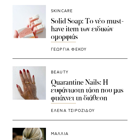
SKINCARE
Solid Soap: Το νέο must-
have item των ειδικών
ομορφιάς
ΓΕΩΡΓΙΑ ΦΕΚΟΥ
BEAUTY
Quarantine Nails: Η
ευφάνταστη τάση που μας
φτιάχνει τη διάθεση
ΈΛΕΝΑ ΤΣΙΡΟΖΊΔΟΥ
ΜΑΛΛΙΑ